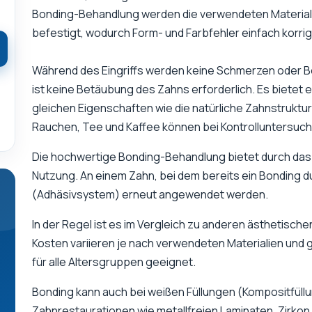
Bonding-Behandlung werden die verwendeten Materiali
befestigt, wodurch Form- und Farbfehler einfach korri
Während des Eingriffs werden keine Schmerzen oder Be
ist keine Betäubung des Zahns erforderlich. Es bietet 
gleichen Eigenschaften wie die natürliche Zahnstruktu
Rauchen, Tee und Kaffee können bei Kontrolluntersu
Die hochwertige Bonding-Behandlung bietet durch das
Nutzung. An einem Zahn, bei dem bereits ein Bonding 
(Adhäsivsystem) erneut angewendet werden.
In der Regel ist es im Vergleich zu anderen ästhetisc
Kosten variieren je nach verwendeten Materialien und
für alle Altersgruppen geeignet.
Bonding kann auch bei weißen Füllungen (Kompositfüll
Zahnrestaurationen wie metallfreien Laminaten, Zirk