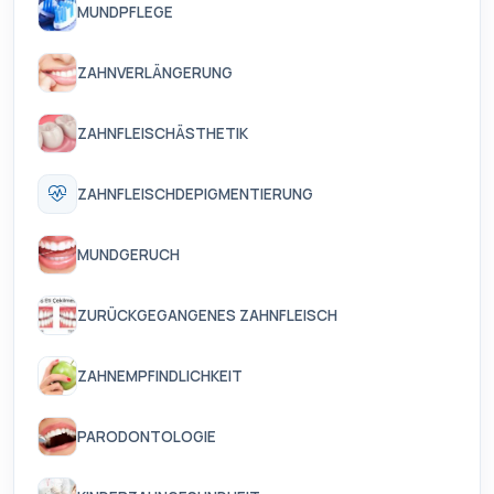
MUNDPFLEGE
ZAHNVERLÄNGERUNG
ZAHNFLEISCHÄSTHETIK
ZAHNFLEISCHDEPIGMENTIERUNG
MUNDGERUCH
ZURÜCKGEGANGENES ZAHNFLEISCH
ZAHNEMPFINDLICHKEIT
PARODONTOLOGIE