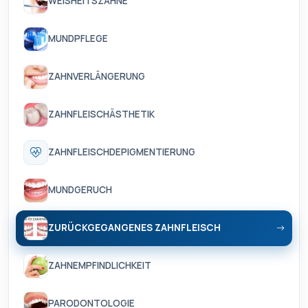
WEISHEITSZÄHNE
MUNDPFLEGE
ZAHNVERLÄNGERUNG
ZAHNFLEISCHÄSTHETIK
ZAHNFLEISCHDEPIGMENTIERUNG
MUNDGERUCH
ZURÜCKGEGANGENES ZAHNFLEISCH
ZAHNEMPFINDLICHKEIT
PARODONTOLOGIE